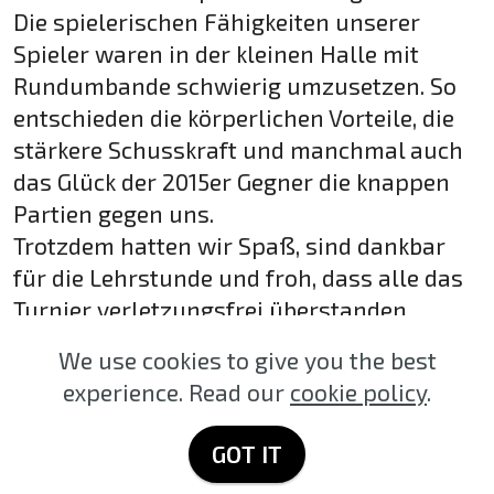
Die spielerischen Fähigkeiten unserer
Spieler waren in der kleinen Halle mit
Rundumbande schwierig umzusetzen. So
entschieden die körperlichen Vorteile, die
stärkere Schusskraft und manchmal auch
das Glück der 2015er Gegner die knappen
Partien gegen uns.
Trotzdem hatten wir Spaß, sind dankbar
für die Lehrstunde und froh, dass alle das
Turnier verletzungsfrei überstanden
haben.
We use cookies to give you the best
experience. Read our
cookie policy
.
Ganz viel Erfolg und Daumendrücken für
unsere E3 morgen.
GOT IT
Ich denke, die Chancen stehen nicht